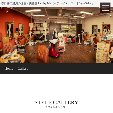
春日井市勝川の理容・美容室 hair by M's（ヘアバイエムズ）｜StyleGallery
TOP
ホーム
Home
Gallery
ABOUT
hair by M's
MENU
メニュー
CUT
カット
STYLE GALLERY
COLOR
カラー
スタイルギャラリー