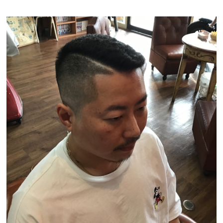
GROOMING
メンズグルーミング
GALLERY
ギャラリー
STAFF
スタッフ
NEWS
お知らせ
BLOG
ブログ
VOICE
お客様の声
Q&A
よくある質問
RECRUIT
採用情報