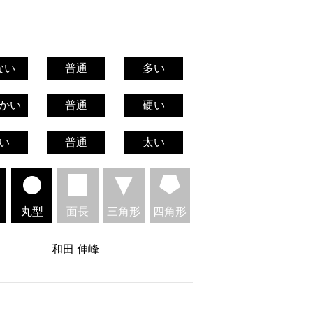
ない
普通
多い
かい
普通
硬い
い
普通
太い
丸型
面長
三角形
四角形
和田 伸峰