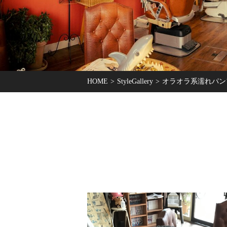
HOME
StyleGallery
オラオラ系濡れパン