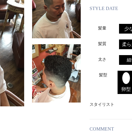
STYLE DATE
髪量
少
髪質
柔ら
太さ
細
髪型
卵型
スタイリスト
COMMENT