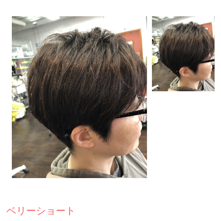
GROOMING
メンズグルーミング
GALLERY
ギャラリー
STAFF
スタッフ
NEWS
お知らせ
BLOG
ブログ
VOICE
お客様の声
Q&A
よくある質問
RECRUIT
採用情報
ベリーショート