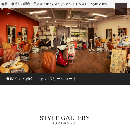
春日井市勝川の理容・美容室 hair by M's（ヘアバイエムズ）｜StyleGallery
TOP
ホーム
HOME
StyleGallery
ベリーショート
ABOUT
hair by M's
MENU
メニュー
CUT
カット
STYLE GALLERY
COLOR
カラー
スタイルギャラリー