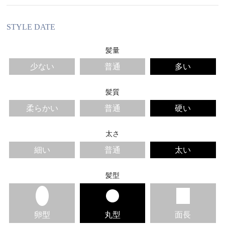
STYLE DATE
髪量
少ない
普通
多い
髪質
柔らかい
普通
硬い
太さ
細い
普通
太い
髪型
卵型
丸型
面長