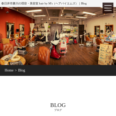
春日井市勝川の理容・美容室 hair by M's（ヘアバイエムズ）｜Blog
TOP
ホーム
Home
Blog
ABOUT
hair by M's
MENU
メニュー
CUT
カット
BLOG
COLOR
カラー
ブログ