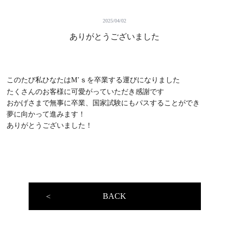
GROOMING
メンズグルーミング
2025/04/02
GALLERY
ギャラリー
ありがとうございました
STAFF
スタッフ
NEWS
お知らせ
このたび私ひなたはM’ｓを卒業する運びになりました
たくさんのお客様に可愛がっていただき感謝です
BLOG
ブログ
おかげさまで無事に卒業、国家試験にもパスすることができ
夢に向かって進みます！
VOICE
お客様の声
ありがとうございました！
Q&A
よくある質問
RECRUIT
採用情報
BACK