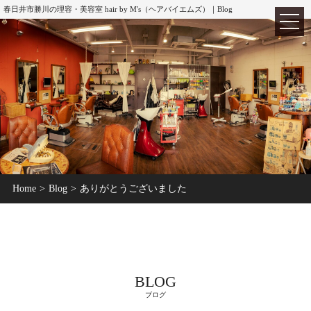
春日井市勝川の理容・美容室 hair by M's（ヘアバイエムズ）｜Blog
TOP
ホーム
Home
Blog
ありがとうございました
ABOUT
hair by M's
MENU
メニュー
CUT
カット
BLOG
COLOR
カラー
ブログ