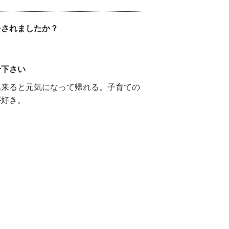
をされましたか？
せ下さい
へ来ると元気になって帰れる。子育ての
が好き。