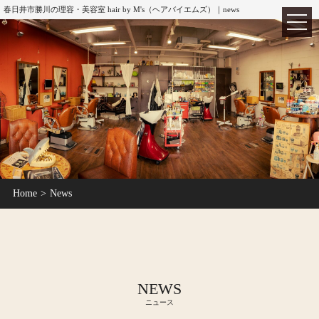
春日井市勝川の理容・美容室 hair by M's（ヘアバイエムズ）｜news
TOP
ホーム
Home
News
ABOUT
hair by M's
MENU
メニュー
CUT
カット
NEWS
COLOR
カラー
ニュース