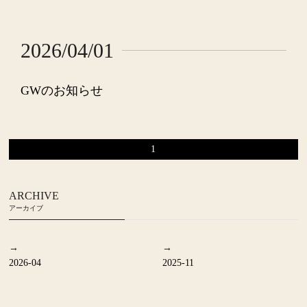
GROOMING
メンズグルーミング
GALLERY
ギャラリー
2026/04/01
STAFF
スタッフ
GWのお知らせ
NEWS
お知らせ
BLOG
ブログ
1
VOICE
お客様の声
Q&A
よくある質問
ARCHIVE
アーカイブ
RECRUIT
採用情報
2026-04
2025-11